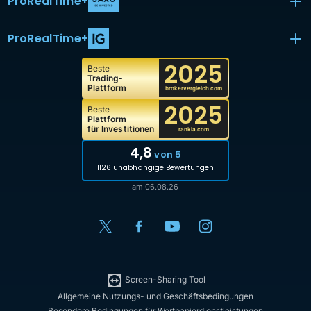
ProRealTime
+
ProRealTime
+
2025
Beste
Trading-
Plattform
brokervergleich.com
2025
Beste
Plattform
für Investitionen
rankia.com
4,8
von 5
1126 unabhängige Bewertungen
am 06.08.26
Screen-Sharing Tool
Allgemeine Nutzungs- und Geschäftsbedingungen
Besondere Bedingungen für Wertpapierdienstleistungen