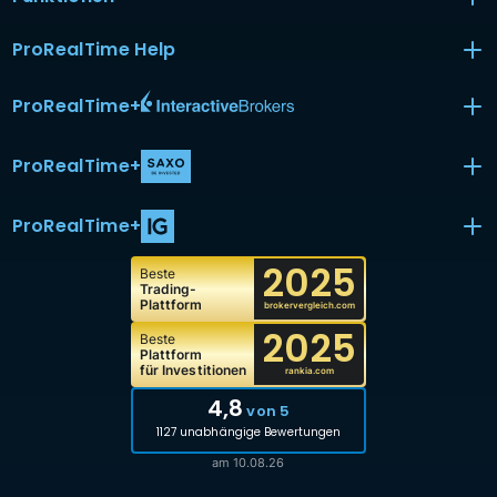
ProRealTime Help
ProRealTime
+
ProRealTime
+
ProRealTime
+
2025
Beste
Trading-
Plattform
brokervergleich.com
2025
Beste
Plattform
für Investitionen
rankia.com
4,8
von 5
1127 unabhängige Bewertungen
am 10.08.26