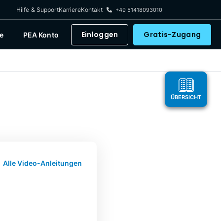
Hilfe & Support
Karriere
Kontakt
+49 51418093010
Einloggen
Gratis-Zugang
e
PEA Konto
ÜBERSICHT
Alle Video-Anleitungen