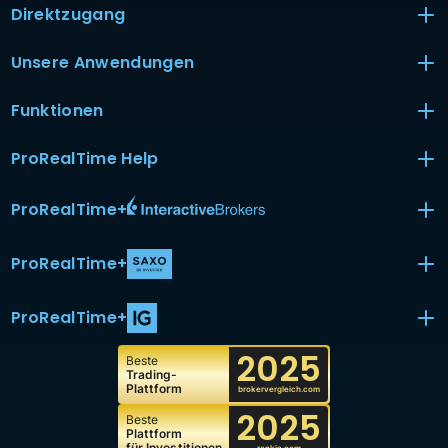
Direktzugang
Unsere Anwendungen
Funktionen
ProRealTime Help
ProRealTime
+
ProRealTime
+
ProRealTime
+
2025
Beste
Trading-
Plattform
brokervergleich.com
2025
Beste
Plattform
für Investitionen