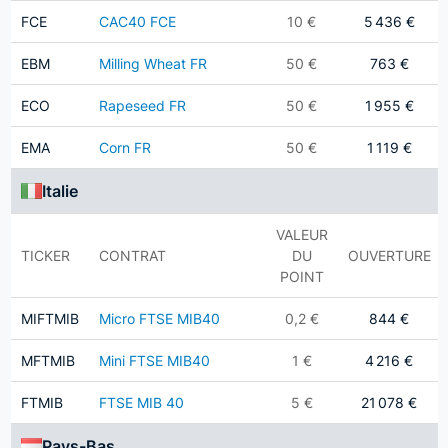
FCE
CAC40 FCE
10 €
5 436 €
EBM
Milling Wheat FR
50 €
763 €
ECO
Rapeseed FR
50 €
1 955 €
EMA
Corn FR
50 €
1 119 €
Italie
VALEUR
TICKER
CONTRAT
DU
OUVERTURE
POINT
MIFTMIB
Micro FTSE MIB40
0,2 €
844 €
MFTMIB
Mini FTSE MIB40
1 €
4 216 €
FTMIB
FTSE MIB 40
5 €
21 078 €
Pays-Bas