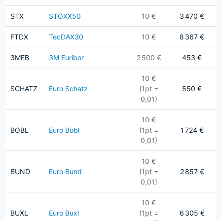
STX
STOXX50
10 €
3 470 €
FTDX
TecDAX30
10 €
8 367 €
3MEB
3M Euribor
2 500 €
453 €
10 €
SCHATZ
Euro Schatz
(1pt =
550 €
0,01)
10 €
BOBL
Euro Bobl
(1pt =
1 724 €
0,01)
10 €
BUND
Euro Bund
(1pt =
2 857 €
0,01)
10 €
BUXL
Euro Buxl
(1pt =
6 305 €