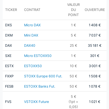
VALEUR
TICKER
CONTRAT
DU
OUVERTURE
POINT
DXS
Micro DAX
1 €
1 408 €
DXM
Mini DAX
5 €
7 037 €
DAX
DAX40
25 €
35 181 €
SXE
Micro ESTOXX50
1 €
301 €
ESTX
ESTOXX50
10 €
3 001 €
FXXP
STOXX Europe 600 Fut.
50 €
1 508 €
FESB
ESTOXX Banks Fut.
50 €
1 078 €
5 €
FVS
VSTOXX Future
(1pt =
1 021 €
0,05)