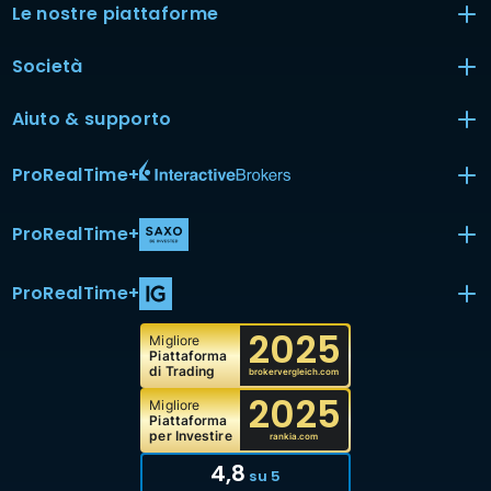
Le nostre piattaforme
Società
Aiuto & supporto
ProRealTime
+
ProRealTime
+
ProRealTime
+
2025
Migliore
Piattaforma
di Trading
brokervergleich.com
2025
Migliore
Piattaforma
per Investire
rankia.com
4,8
su 5