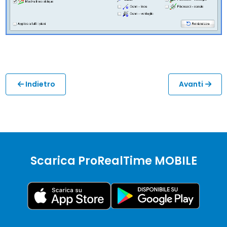
Indietro
Avanti
Scarica ProRealTime MOBILE