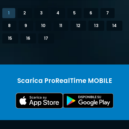
1
2
3
4
5
6
7
8
9
10
11
12
13
14
15
16
17
Scarica ProRealTime MOBILE