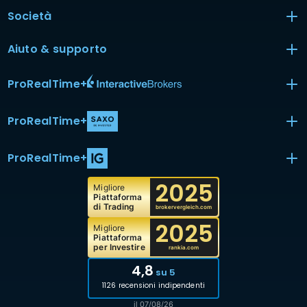
Società
Aiuto & supporto
ProRealTime
+
ProRealTime
+
ProRealTime
+
2025
Migliore
Piattaforma
di Trading
brokervergleich.com
2025
Migliore
Piattaforma
per Investire
rankia.com
4,8
su 5
1126 recensioni indipendenti
il 07/08/26