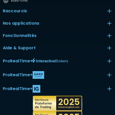
États-Unis
Raccourcis
Nos applications
Fonctionnalités
Aide & Support
ProRealTime
+
ProRealTime
+
ProRealTime
+
2025
Meilleure
Plateforme
de Trading
brokervergleich.com
Meilleure