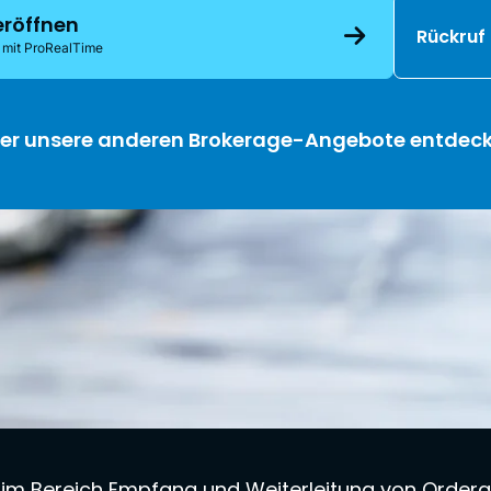
eröffnen
Rückruf
 mit ProRealTime
er unsere anderen Brokerage-Angebote entdec
n im Bereich Empfang und Weiterleitung von Ordera