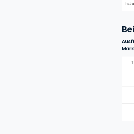
Instr
Be
Ausf
Mark
T