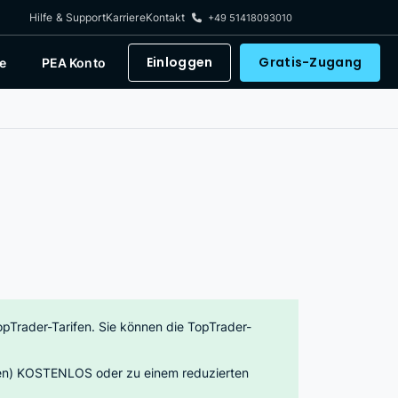
Hilfe & Support
Karriere
Kontakt
+49 51418093010
Einloggen
Gratis-Zugang
e
PEA Konto
pTrader-Tarifen. Sie können die TopTrader-
daten) KOSTENLOS oder zu einem reduzierten