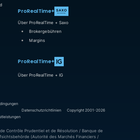
d
ProRealTime
+
Über ProRealTime + Saxo
Brokergebühren
Margins
ProRealTime
+
Über ProRealTime + IG
dingungen
Datenschutzrichtlinien
Copyright 2001-2026
stleistungen
de Contrôle Prudentiel et de Résolution / Banque de
sichtsbehörde (Autorité des Marchés Financiers /