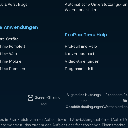
k & Vorschläge
Automatische Unterstützungs- un
Widerstandslinien
s
re Anwendungen
ProRealTime Help
Ihre Geräte
Time Komplett
ProRealTime Help
lTime Web
Nutzerhandbuch
Time Mobile
Video-Anleitungen
lTime Premium
Programmierhilfe
Allgemeine Nutzungs-
Besondere Be
Screen-Sharing
und
für
Tool
Geschäftsbedingungen
Wertpapierdien
es in Frankreich von der Aufsichts- und Abwicklungsbehörde (Autorité 
nternehmen, das zudem der Aufsicht der französischen Finanzmarktauf