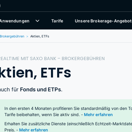
 Anwendungen
Tarife
Unsere Brokerage-Angebot
Brokergebühren
Aktien, ETFs
EALTIME MIT SAXO BANK – BROKERGEBÜHREN
ktien, ETFs
 auch für
Fonds und ETPs
.
In den ersten 4 Monaten profitieren Sie standardmäßig von den To
Tarife beibehalten, wenn Sie aktiv sind. -
Mehr erfahren
Erhalten Sie zusätzliche Dienste (einschließlich Echtzeit-Markt
Preis. -
Mehr erfahren