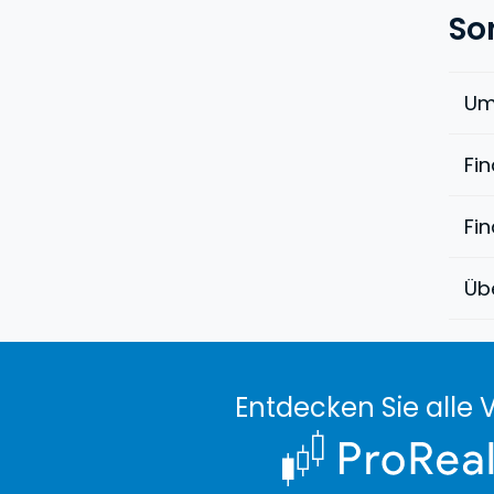
So
Um
Fi
Fi
Üb
Entdecken Sie alle V