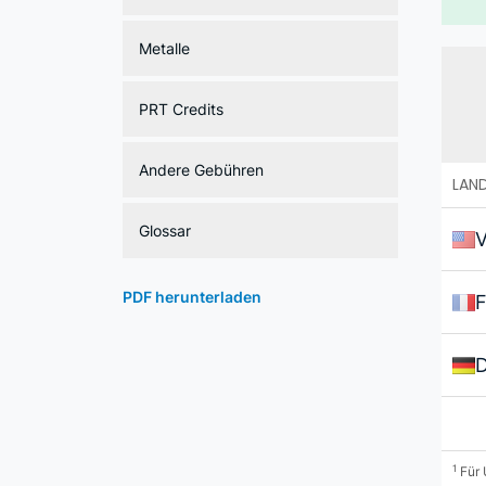
Metalle
PRT Credits
Andere Gebühren
LAN
Glossar
V
PDF herunterladen
F
D
1
Für 