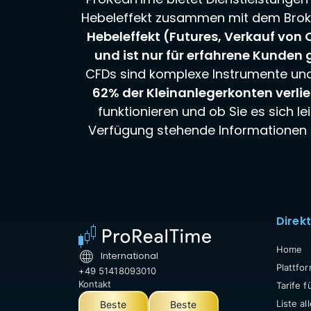
Hebeleffekt zusammen mit dem Broke
Hebeleffekt (Futures, Verkauf von O
und ist nur für erfahrene Kunden 
CFDs sind komplexe Instrumente und 
62% der Kleinanlegerkonten verli
funktionieren und ob Sie es sich le
Verfügung stehende Informationen st
Direk
Home
International
Plattfor
+49 51418093010
Kontakt
Tarife f
Liste a
Beste
Beste