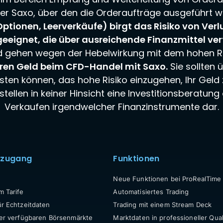
r Saxo, über den die Orderaufträge ausgeführt 
ptionen, Leerverkäufe) birgt das Risiko von Verl
geeignet, die über ausreichende Finanzmittel ver
gehen wegen der Hebelwirkung mit dem hohen Risik
eren Geld beim CFD-Handel mit Saxo.
Sie sollten 
isten können, das hohe Risiko einzugehen, Ihr Geld 
ellen in keiner Hinsicht eine Investitionsberatu
Verkaufen irgendwelcher Finanzinstrumente dar.
tzugang
Funktionen
Neue Funktionen bei ProRealTime
m Tarife
Automatisiertes Trading
ür Echtzeitdaten
Trading mit einem Stream Deck
ller verfügbaren Börsenmärkte
Marktdaten in professioneller Qual