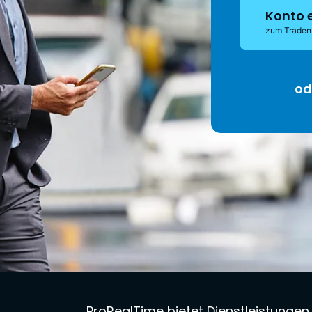
Konto 
zum Traden
od
ProRealTime bietet Dienstleistunge