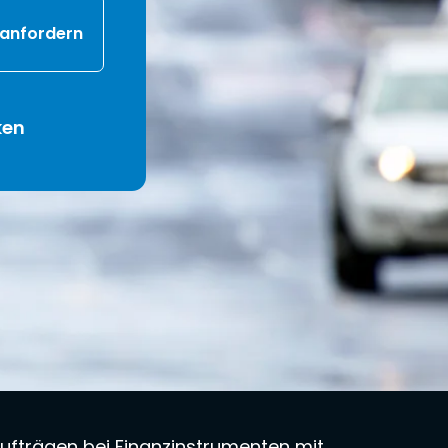
 anfordern
ken
ufträgen bei Finanzinstrumenten mit