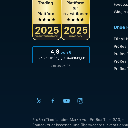
Trading-
Plattform
Feedbac
für
Widget
Plattform
Investitionen
2025
2025
Unse
brokervergleich.com
rankia.com
Für all 
ProReal
4,8
von 5
ProRea
1126 unabhängige Bewertungen
ProReal
am 06.08.26
ProRea
ProRealTime ist eine Marke von ProRealTime SAS, ein
France) zugelassenes und überwachtes Investitionsu