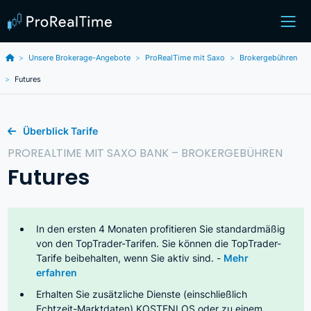
Unsere Brokerage-Angebote
ProRealTime mit Saxo
Brokergebühren
Futures
Überblick Tarife
PROREALTIME MIT SAXO BANK – BROKERGEBÜHREN
Futures
In den ersten 4 Monaten profitieren Sie standardmäßig
von den TopTrader-Tarifen. Sie können die TopTrader-
Tarife beibehalten, wenn Sie aktiv sind. -
Mehr
erfahren
Erhalten Sie zusätzliche Dienste (einschließlich
Echtzeit-Marktdaten) KOSTENLOS oder zu einem