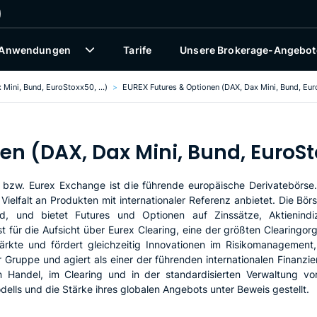
 Anwendungen
Tarife
Unsere Brokerage-Angebot
Mini, Bund, EuroStoxx50, ...)
EUREX Futures & Optionen (DAX, Dax Mini, Bund, EuroS
n (DAX, Dax Mini, Bund, EuroSto
zw. Eurex Exchange ist die führende europäische Derivatebörse.
Vielfalt an Produkten mit internationaler Referenz anbietet. Die Bö
d, und bietet Futures und Optionen auf Zinssätze, Aktienindize
für die Aufsicht über Eurex Clearing, eine der größten Clearingorg
 Märkte und fördert gleichzeitig Innovationen im Risikomanagement
 Gruppe und agiert als einer der führenden internationalen Finanzi
en Handel, im Clearing und in der standardisierten Verwaltung von
ells und die Stärke ihres globalen Angebots unter Beweis gestellt.