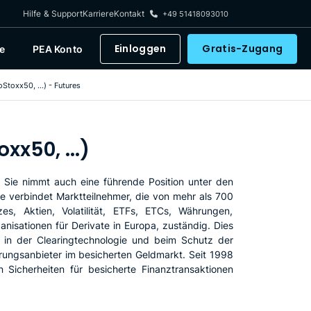
Hilfe & Support
Karriere
Kontakt
+49 51418093010
Einloggen
Gratis-Zugang
e
PEA Konto
toxx50, ...) - Futures
xx50, ...)
 Sie nimmt auch eine führende Position unter den
rse verbindet Marktteilnehmer, die von mehr als 700
s, Aktien, Volatilität, ETFs, ETCs, Währungen,
anisationen für Derivate in Europa, zuständig. Dies
, in der Clearingtechnologie und beim Schutz der
erungsanbieter im besicherten Geldmarkt. Seit 1998
 Sicherheiten für besicherte Finanztransaktionen