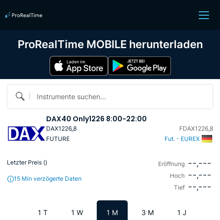
ProRealTime MOBILE herunterladen
Instrumente suchen...
DAX40 Only1226 8:00-22:00
DAX1226_8
FDAX1226_8
FUTURE
Fut. - EUREX
--,---
Letzter Preis (
)
Eröffnung
--,---
Hoch
15 Min verzögerte Daten
--,---
Tief
1 T
1 W
1 M
3 M
1 J