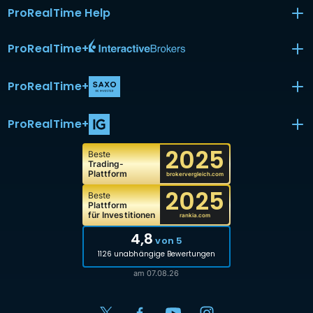
ProRealTime Help
ProRealTime
+
ProRealTime
+
ProRealTime
+
2025
Beste
Trading-
Plattform
brokervergleich.com
2025
Beste
Plattform
für Investitionen
rankia.com
4,8
von 5
1126 unabhängige Bewertungen
am 07.08.26