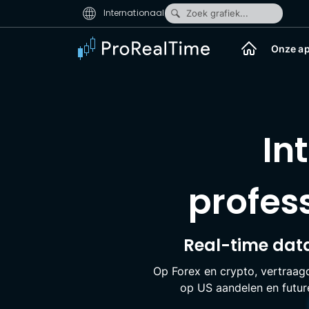
Internationaal
Zoek grafiek...
Onze ap
In
profess
Real-time dat
Op Forex en crypto, vertraag
op US aandelen en futur