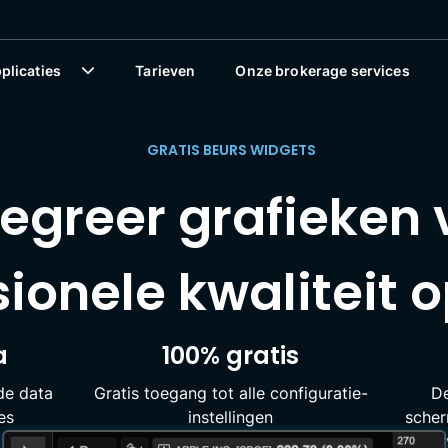
plicaties
Tarieven
Onze brokerage services
GRATIS BEURS WIDGETS
tegreer grafieken
ionele kwaliteit op
a
100% gratis
de data
Gratis toegang tot alle configuratie-
De
es
instellingen
scher
er