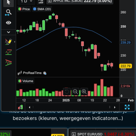
Maak een widget
Compacte grafieken...
Kies de configuratie die wordt weergegeven aan je
bezoekers (kleuren, weergegeven indicatoren...)