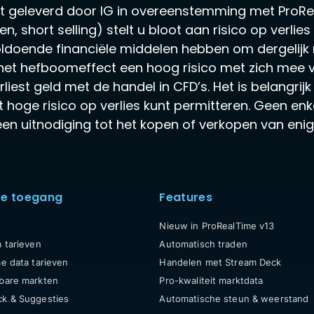
 geleverd door IG in overeenstemming met ProRe
, short selling) stelt u bloot aan risico op verlie
oldoende financiële middelen hebben om dergelijk r
et hefboomeffect een hoog risico met zich mee va
liest geld met de handel in CFD’s. Het is belangri
t hoge risico op verlies kunt permitteren. Geen enke
en uitnodiging tot het kopen of verkopen van enig 
te toegang
Features
Nieuw in ProRealTime v13
m tarieven
Automatisch traden
me data tarieven
Handelen met Stream Deck
bare markten
Pro-kwaliteit marktdata
k & Suggesties
Automatische steun & weerstand