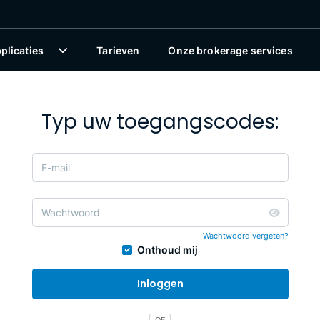
plicaties
Tarieven
Onze brokerage services
Typ uw toegangscodes:
E-mail
Wachtwoord
Wachtwoord vergeten?
Onthoud mij
Inloggen
OF