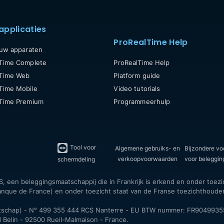
s
applicaties
ProRealTime Help
 uw apparaten
Time Complete
ProRealTime Help
lTime Web
Platform guide
Time Mobile
Video tutorials
lTime Premium
Programmeerhulp
Tool voor
Algemene gebruiks- en
Bijzondere v
verkoopvoorwaarden
voor beleggin
schermdeling
een beleggingsmaatschappij die in Frankrijk is erkend en onder toezich
 Banque de France) en onder toezicht staat van de Franse toezichthoude
tschap) - N° 499 355 444 RCS Nanterre - EU BTW nummer: FR9049935
Belin - 92500 Rueil-Malmaison - France.