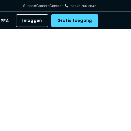
Support
Careers
Contact
+31 76 760 2842
Inloggen
Gratis toegang
PEA