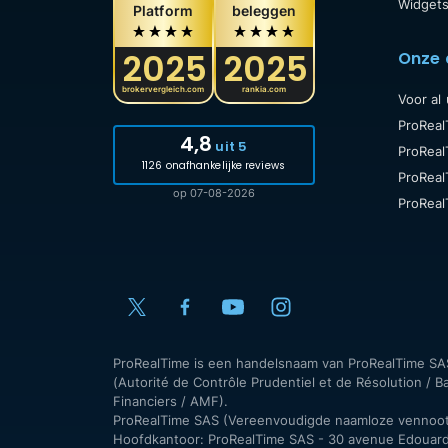
Widget
Platform
beleggen
2025
2025
Onze 
brokervergleich.com
rankia.com
Voor al
ProReal
4,8
uit 5
ProRea
1126 onafhankelijke reviews
ProReal
op 07-08-2026
ProRea
ProRealTime is een handelsnaam van ProRealTime SAS, 
(Autorité de Contrôle Prudentiel et de Résolution /
Financiers / AMF).
ProRealTime SAS (Vereenvoudigde naamloze vennoo
Hoofdkantoor: ProRealTime SAS - 30 avenue Edouard 