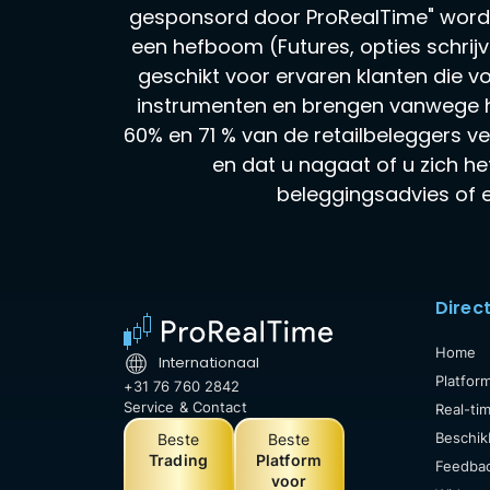
gesponsord door ProRealTime" wordt
een hefboom (Futures, opties schrijven
geschikt voor ervaren klanten die v
instrumenten en brengen vanwege h
60% en 71 % van de retailbeleggers ver
en dat u nagaat of u zich he
beleggingsadvies of e
Direc
Home
Internationaal
Platfor
+31 76 760 2842
Service & Contact
Real-ti
Beschik
Beste
Beste
Trading
Platform
Feedbac
voor