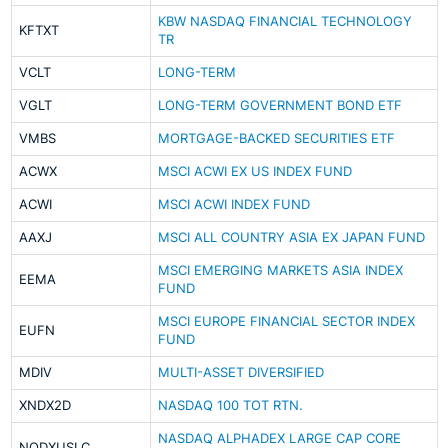
KBW NASDAQ FINANCIAL TECHNOLOGY
KFTXT
TR
VCLT
LONG-TERM
VGLT
LONG-TERM GOVERNMENT BOND ETF
VMBS
MORTGAGE-BACKED SECURITIES ETF
ACWX
MSCI ACWI EX US INDEX FUND
ACWI
MSCI ACWI INDEX FUND
AAXJ
MSCI ALL COUNTRY ASIA EX JAPAN FUND
MSCI EMERGING MARKETS ASIA INDEX
EEMA
FUND
MSCI EUROPE FINANCIAL SECTOR INDEX
EUFN
FUND
MDIV
MULTI-ASSET DIVERSIFIED
XNDX2D
NASDAQ 100 TOT RTN.
NASDAQ ALPHADEX LARGE CAP CORE
NQDXUSLC