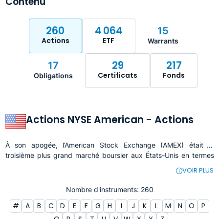
Contenu
260
4 064
15
Actions
ETF
Warrants
29
217
17
Certificats
Fonds
Obligations
Actions NYSE American - Actions
À son apogée, l’American Stock Exchange (AMEX) était le
troisième plus grand marché boursier aux États-Unis en termes
de volume de transactions, gérant environ 10% de toutes les
VOIR PLUS
opérations de titres aux États-Unis. Aujourd’hui, l’AMEX est connu
sous le nom de NYSE American.
Nombre d'instruments: 260
L’histoire de l’AMEX ​débute en 1790 avec l’émission d’obligations
#
A
B
C
D
E
F
G
H
I
J
K
L
M
N
O
P
par le gouvernement fédéral pour rembourser la dette liée à
l’American Revolutionary War​​. Elle a évolué à travers la signature