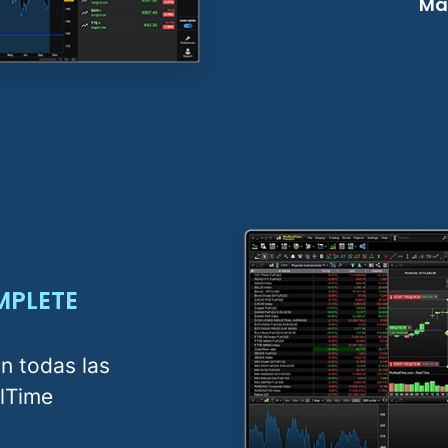
Má
MPLETE
on todas las
lTime