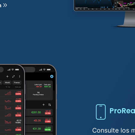
n
ProRea
Consulte los 