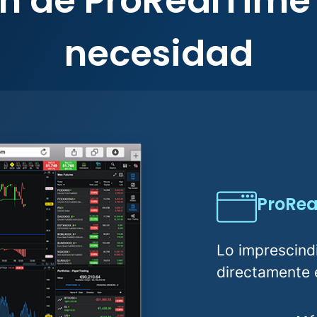
ón de ProRealTime
necesidad
ProRea
Lo imprescind
directamente 