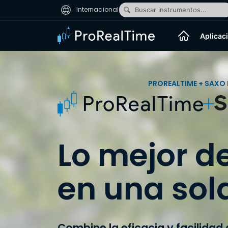
Internacional
Buscar instrumentos...
Aplicac
PROREALTIME + SAXO
Lo mejor de
en una sol
Combine la eficacia y facilidad 