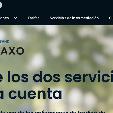
iones
Tarifas
Servicios de intermediación
C
 BANK
 los dos servic
a cuenta
de uso de las aplicaciones de trading de