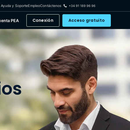
Ayuda y Soporte
Empleo
Contáctenos
+34 91 189 96 96
Conexión
Acceso gratuito
uenta PEA
ios