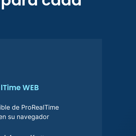
 para cada
lTime WEB
ible de ProRealTime
en su navegador