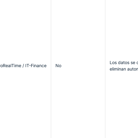
Los datos se c
roRealTime / IT-Finance
No
eliminan auto