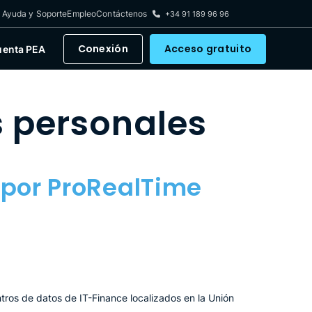
Ayuda y Soporte
Empleo
Contáctenos
+34 91 189 96 96
Conexión
Acceso gratuito
uenta PEA
s personales
 por ProRealTime
ros de datos de IT-Finance localizados en la Unión