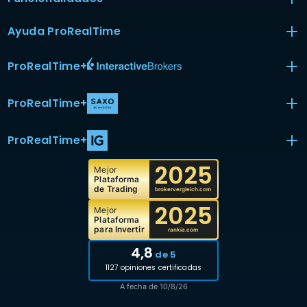
Ayuda ProRealTime
ProRealTime
+
ProRealTime
+
ProRealTime
+
2025
Mejor
Plataforma
de Trading
brokervergleich.com
2025
Mejor
Plataforma
para Invertir
rankia.com
4,8
de 5
1127 opiniones certificadas
A fecha de 10/8/26