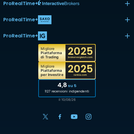
ProRealTime
+
ProRealTime
+
ProRealTime
+
2025
Migliore
Piattaforma
di Trading
brokervergleich.com
2025
Migliore
Piattaforma
per Investire
rankia.com
4,8
su 5
1127 recensioni indipendenti
il 10/08/26