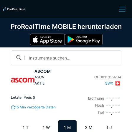
ProRealTime MOBILE herunterladen
Instrumente suchen...
ASCOM
ASCN
CH0011339204
AKTIE
SWX
--,---
Letzter Preis (
)
Eröffnung
--,---
Hoch
15 Min verzögerte Daten
--,---
Tief
1 T
1 W
1 M
3 M
1 J