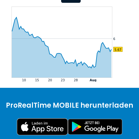
ProRealTime MOBILE herunterladen