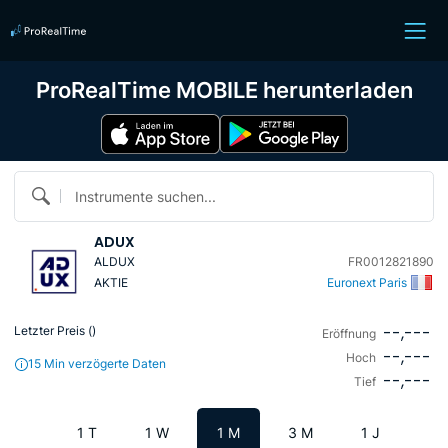
ProRealTime MOBILE herunterladen
Instrumente suchen...
ADUX
ALDUX
FR0012821890
AKTIE
Euronext Paris
--,---
Letzter Preis (
)
Eröffnung
--,---
Hoch
15 Min verzögerte Daten
--,---
Tief
1 T
1 W
1 M
3 M
1 J