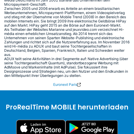
Media Deutchland im Jahr 2002 startete das Unternehmen sein
Micropayment-Geschäft.
Zwischen 2005 und 2006 erwarb es Anteile an einem brasilianischen
Werbeunternehmen, Micropayment-Plattformen, einem Videospielverlag
und stieg mit der Übernahme von Mobile Trend (2008) in den Bereich des
mobilen Internets ein. Sie bringt 2009 ihre elektronische Geldbörse HiPay
auf den Markt. HiPay geht 2015 an die Börse auf dem Euronext-Markt.
Als Teilhaber der Websites Marianne und jeuxvideo.com verzeichnet Hi-
média einen erheblichen Umsatzanstieg. Ab 2014 trennt sich das
Unternehmen von seinen Sparten Website-Publishing und elektronische
Zahlungen und richtet sich auf die Nutzererfahrung aus. Im November 2016
wird Hi-média zu ADUX und baut seine Tochtergesellschaften in
Deutschland, Belgien, Spanien, Frankreich, Italien und Schweden weiter
aus.
ADUX teilt seine Aktivitäten in drei Segmente auf: Native Advertising (über
seine Tochtergesellschaft Quantum), standortbezogene Werbung mit
AdMoove und Markeninhalte (mit AdPulse). Sie fokussiert ihre
Designprozesse und Strategien neu, um den Nutzer und den Endkunden in
den Mittelpunkt ihrer Überlegungen zu stellen.
Euronext Paris
ProRealTime MOBILE herunterladen