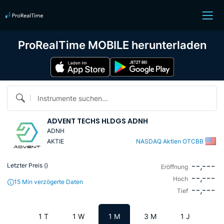
ProRealTime MOBILE herunterladen
Instrumente suchen...
ADVENT TECHS HLDGS ADNH
ADNH
AKTIE
NASDAQ Aktien OTCBB
--,---
Letzter Preis (
)
Eröffnung
--,---
Hoch
15 Min verzögerte Daten
--,---
Tief
1 T
1 W
1 M
3 M
1 J