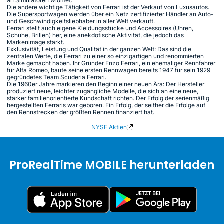
an Simulatoren widmet.
Die andere wichtige Tätigkeit von Ferrari ist der Verkauf von Luxusautos.
Die Supersportwagen werden über ein Netz zertifizierter Händler an Auto-
und Geschwindigkeitsliebhaber in aller Welt verkauft.
Ferrari stellt auch eigene Kleidungsstücke und Accessoires (Uhren,
Schuhe, Brillen) her, eine anekdotische Aktivität, die jedoch das
Markenimage stärkt.
Exklusivität, Leistung und Qualität in der ganzen Welt: Das sind die
zentralen Werte, die Ferrari zu einer so einzigartigen und renommierten
Marke gemacht haben. Ihr Gründer Enzo Ferrari, ein ehemaliger Rennfahrer
für Alfa Romeo, baute seine ersten Rennwagen bereits 1947 für sein 1929
gegründetes Team Scuderia Ferrari.
Die 1960er Jahre markieren den Beginn einer neuen Ära: Der Hersteller
produziert neue, leichter zugängliche Modelle, die sich an eine neue,
stärker familienorientierte Kundschaft richten. Der Erfolg der serienmäßig
hergestellten Ferraris war geboren. Ein Erfolg, der seither die Erfolge auf
den Rennstrecken der größten Rennen finanziert hat.
NYSE Aktien
ProRealTime MOBILE herunterladen