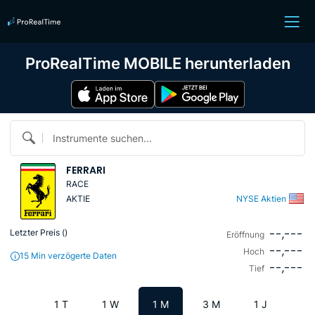
ProRealTime MOBILE herunterladen
Instrumente suchen...
FERRARI
RACE
AKTIE
NYSE Aktien
--,---
Letzter Preis (
)
Eröffnung
--,---
Hoch
15 Min verzögerte Daten
--,---
Tief
1 T
1 W
1 M
3 M
1 J