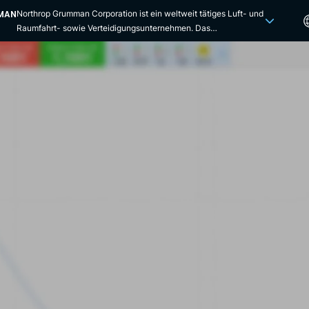
MAN
Northrop Grumman Corporation ist ein weltweit tätiges Luft- und
Raumfahrt- sowie Verteidigungsunternehmen. Das
Unternehmenssegment Aircraft Systems entwirft, entwickelt,
fertigt, integriert und wartet Flugzeugsysteme. Das
Unternehmen notiert an der New Yorker Börse. Das
Produktportfolio des Unternehmens umfasst unbemannte
Systeme, Flugzeuge, autonome Systeme, Cybersicherheit,
Kommunikation, Computer, Intelligenz, Überwachung und
Aufklärung. Die Lösungen von Northrop Grumman finden
Anwendung in der Luft- und Raumfahrt, im Verteidigungsbereich,
in der Elektronik und in der Informationssystembranche. Es stellt
akustische Sensoren für Flugzeugträger und U-Boote,
Raumfahrtsysteme und drahtlose
Kommunikationsinfrastrukturen her. Das Unternehmen bietet
Produkte und Dienstleistungen für ausländische, staatliche und
lokale Behörden sowie für gewerbliche Kunden in Nordamerika,
Europa und im asiatisch-pazifischen Raum an. Northrop Aircraft
Incorporated ist ein führender Entwickler und Hersteller von
Flugzeugen. Das 1939 gegründete Unternehmen leistete
Pionierarbeit mit dem Konzept des Nurflüglers, das zum
Tarnkappenbomber B-2 führte. Das Unternehmen fusionierte