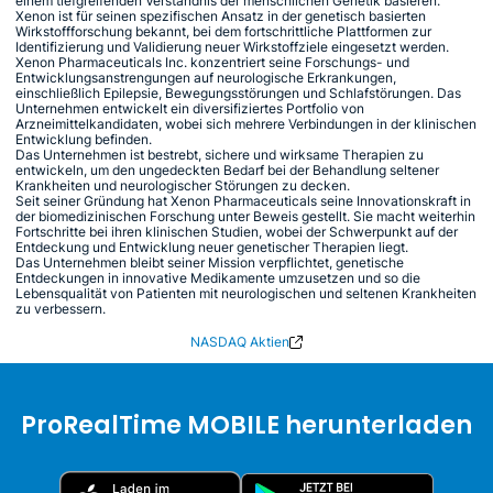
einem tiefgreifenden Verständnis der menschlichen Genetik basieren.
Xenon ist für seinen spezifischen Ansatz in der genetisch basierten
Wirkstoffforschung bekannt, bei dem fortschrittliche Plattformen zur
Identifizierung und Validierung neuer Wirkstoffziele eingesetzt werden.
Xenon Pharmaceuticals Inc. konzentriert seine Forschungs- und
Entwicklungsanstrengungen auf neurologische Erkrankungen,
einschließlich Epilepsie, Bewegungsstörungen und Schlafstörungen. Das
Unternehmen entwickelt ein diversifiziertes Portfolio von
Arzneimittelkandidaten, wobei sich mehrere Verbindungen in der klinischen
Entwicklung befinden.
Das Unternehmen ist bestrebt, sichere und wirksame Therapien zu
entwickeln, um den ungedeckten Bedarf bei der Behandlung seltener
Krankheiten und neurologischer Störungen zu decken.
Seit seiner Gründung hat Xenon Pharmaceuticals seine Innovationskraft in
der biomedizinischen Forschung unter Beweis gestellt. Sie macht weiterhin
Fortschritte bei ihren klinischen Studien, wobei der Schwerpunkt auf der
Entdeckung und Entwicklung neuer genetischer Therapien liegt.
Das Unternehmen bleibt seiner Mission verpflichtet, genetische
Entdeckungen in innovative Medikamente umzusetzen und so die
Lebensqualität von Patienten mit neurologischen und seltenen Krankheiten
zu verbessern.
NASDAQ Aktien
ProRealTime MOBILE herunterladen