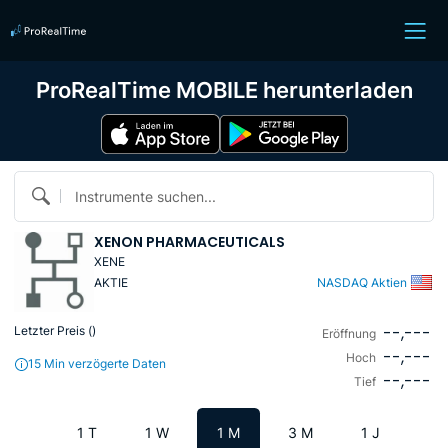
ProRealTime MOBILE herunterladen
Instrumente suchen...
XENON PHARMACEUTICALS
XENE
AKTIE
NASDAQ Aktien
--,---
Letzter Preis (
)
Eröffnung
--,---
Hoch
15 Min verzögerte Daten
--,---
Tief
1 T
1 W
1 M
3 M
1 J