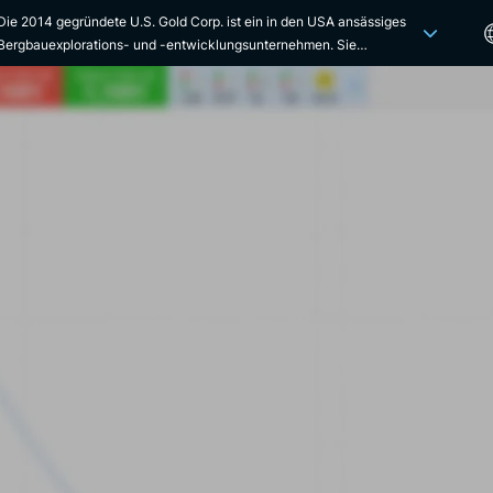
Die 2014 gegründete U.S. Gold Corp. ist ein in den USA ansässiges
Bergbauexplorations- und -entwicklungsunternehmen. Sie
konzentriert sich auf die Entdeckung und den Abbau von Gold- und
Edelmetallvorkommen. Das Unternehmen ist an der NASDAQ unter
dem Symbol "USAU" gelistet. U.S. Gold Corp. ist für seinen
innovativen Ansatz bei der Mineralexploration bekannt, bei dem
modernste Technologien und fortschrittliche Methoden eingesetzt
werden, um potenzielle Minenstandorte mit hohem Ertragspotenzial
zu identifizieren und zu bewerten. U.S. Gold Corp. besitzt mehrere
Explorations- und Entwicklungsprojekte in verschiedenen Stadien in
wichtigen Bergbauregionen in den USA, insbesondere in Nevada und
Wyoming. Diese Projekte umfassen vielversprechende Standorte für
den Abbau von Gold und anderen Edelmetallen. Das Unternehmen
legt großen Wert auf den Einsatz umweltfreundlicher
Explorationsmethoden und die Verpflichtung zu bewährten Praktiken
in den Bereichen Umwelt, Soziales und Unternehmensführung
(Environmental, Social and Governance, ESG). Durch Investitionen in
fortschrittliche Explorationstechniken und die Zusammenarbeit mit
Branchenexperten will U.S. Gold Corp. den Wert für seine Aktionäre
maximieren und gleichzeitig die Umweltauswirkungen seiner
Operationen minimieren. Seit seiner Gründung im Jahr 2014 hat sich