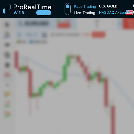
U.S. GOLD
PaperTrading
NASDAQ Aktien
Live-Trading