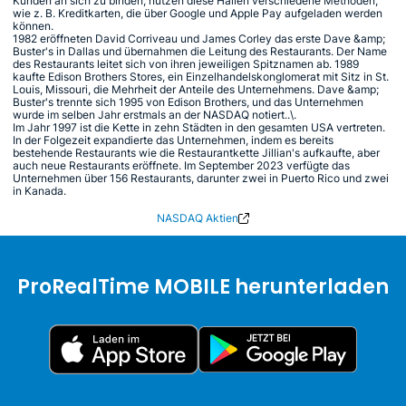
Kunden an sich zu binden, nutzen diese Hallen verschiedene Methoden,
wie z. B. Kreditkarten, die über Google und Apple Pay aufgeladen werden
können.
1982 eröffneten David Corriveau und James Corley das erste Dave &amp;
Buster's in Dallas und übernahmen die Leitung des Restaurants. Der Name
des Restaurants leitet sich von ihren jeweiligen Spitznamen ab. 1989
kaufte Edison Brothers Stores, ein Einzelhandelskonglomerat mit Sitz in St.
Louis, Missouri, die Mehrheit der Anteile des Unternehmens. Dave &amp;
Buster's trennte sich 1995 von Edison Brothers, und das Unternehmen
wurde im selben Jahr erstmals an der NASDAQ notiert..\.
Im Jahr 1997 ist die Kette in zehn Städten in den gesamten USA vertreten.
In der Folgezeit expandierte das Unternehmen, indem es bereits
bestehende Restaurants wie die Restaurantkette Jillian's aufkaufte, aber
auch neue Restaurants eröffnete. Im September 2023 verfügte das
Unternehmen über 156 Restaurants, darunter zwei in Puerto Rico und zwei
in Kanada.
NASDAQ Aktien
ProRealTime MOBILE herunterladen