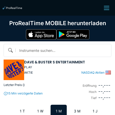
ProRealTime MOBILE herunterladen
Instrumente suchen...
DAVE & BUSTER S ENTERTAINMENT
PLAY
AKTIE
NASDAQ Aktien
--,---
Letzter Preis (
)
Eröffnung
--,---
Hoch
15 Min verzögerte Daten
--,---
Tief
1 T
1 W
1 M
3 M
1 J