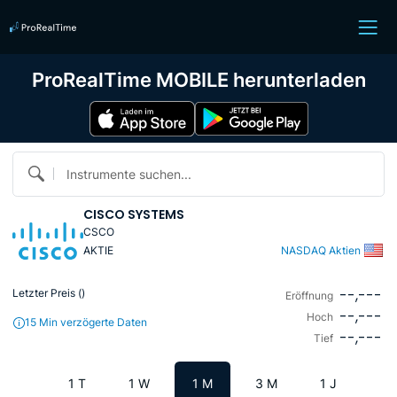
ProRealTime MOBILE herunterladen
Instrumente suchen...
CISCO SYSTEMS
CSCO
AKTIE
NASDAQ Aktien
--,---
Letzter Preis (
)
Eröffnung
--,---
Hoch
15 Min verzögerte Daten
--,---
Tief
1 T
1 W
1 M
3 M
1 J