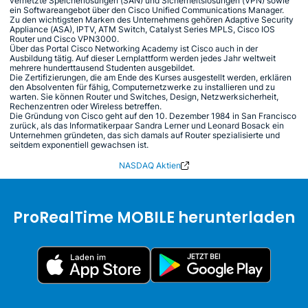
vernetzte Speicherlösungen (SAN) und Sicherheitslösungen (VPN) sowie
ein Softwareangebot über den Cisco Unified Communications Manager.
Zu den wichtigsten Marken des Unternehmens gehören Adaptive Security
Appliance (ASA), IPTV, ATM Switch, Catalyst Series MPLS, Cisco IOS
Router und Cisco VPN3000.
Über das Portal Cisco Networking Academy ist Cisco auch in der
Ausbildung tätig. Auf dieser Lernplattform werden jedes Jahr weltweit
mehrere hunderttausend Studenten ausgebildet.
Die Zertifizierungen, die am Ende des Kurses ausgestellt werden, erklären
den Absolventen für fähig, Computernetzwerke zu installieren und zu
warten. Sie können Router und Switches, Design, Netzwerksicherheit,
Rechenzentren oder Wireless betreffen.
Die Gründung von Cisco geht auf den 10. Dezember 1984 in San Francisco
zurück, als das Informatikerpaar Sandra Lerner und Leonard Bosack ein
Unternehmen gründeten, das sich damals auf Router spezialisierte und
seitdem exponentiell gewachsen ist.
NASDAQ Aktien
ProRealTime MOBILE herunterladen