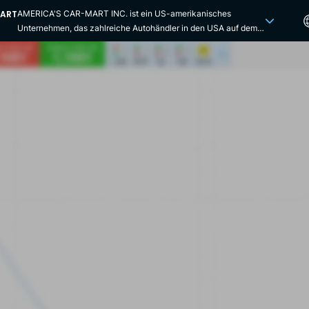
MART
AMERICA'S CAR-MART INC. ist ein US-amerikanisches
Unternehmen, das zahlreiche Autohändler in den USA auf dem
Gebrauchtwagenmarkt betreibt. Es ist an der NASDAQ-Börse
unter dem Symbol "CRMT" notiert. America's Car-Mart betreibt
über 150 Autohändler in zwölf US-Bundesstaaten, darunter
Alabama, Arkansas, Georgia, Illinois, Indiana, Iowa, Kentucky,
Mississippi, Missouri, Oklahoma, Tennessee und Texas, die eine
Auswahl an hochwertigen Gebrauchtwagen anbieten. Das
Unternehmen positioniert sich auch als einer der größten
öffentlichen Autoeinzelhändler des Landes und spezialisiert sich
ausschließlich auf das Segment "Integrated Auto Sales and
Finance" des Gebrauchtwagenmarktes über ein "Buy Here, Pay
Here"-Angebot für alle Arten von Kunden (mit einem guten
Kredit-Score, ohne Kreditwürdigkeit, mit finanziellen
Schwierigkeiten...). Unternehmen, die dem "Buy Here, Pay
Here"-Modell folgen, sind eine Art Autohaus, das seinen Kunden
intern eine Finanzierung bereitstellt, wodurch diese
Unternehmen auch von Zinseinnahmen im Zusammenhang mit
diesen Krediten profitieren. Die Geschichte des Unternehmens
geht auf das Jahr 1981 zurück, als der Gründer Bill Fleeman die
Notwendigkeit erkannte, Kunden mit Kreditschwierigkeiten beim