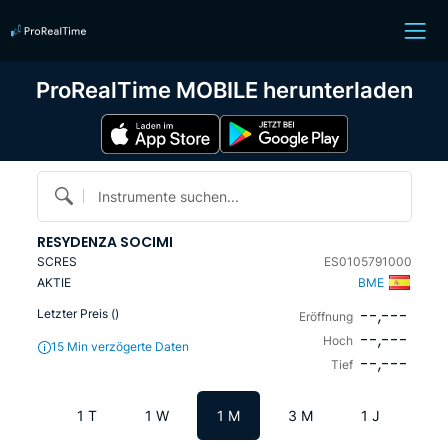
ProRealTime MOBILE herunterladen
Instrumente suchen...
RESYDENZA SOCIMI
SCRES
ES0105791000
AKTIE
BME
--,---
Letzter Preis (
)
Eröffnung
--,---
Hoch
15 Min verzögerte Daten
--,---
Tief
1 T
1 W
1 M
3 M
1 J