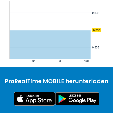
ProRealTime MOBILE herunterladen