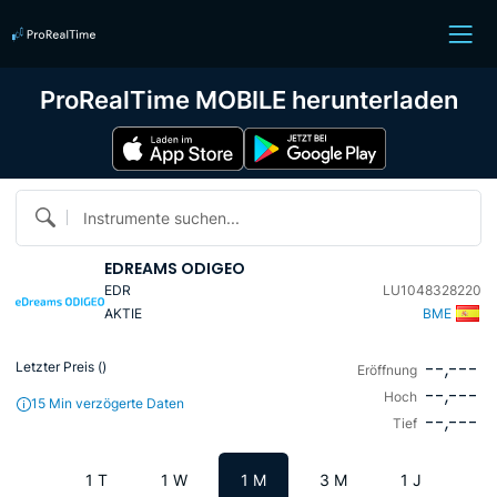
ProRealTime MOBILE herunterladen
Instrumente suchen...
EDREAMS ODIGEO
EDR
LU1048328220
AKTIE
BME
--,---
Letzter Preis (
)
Eröffnung
--,---
Hoch
15 Min verzögerte Daten
--,---
Tief
1 T
1 W
1 M
3 M
1 J