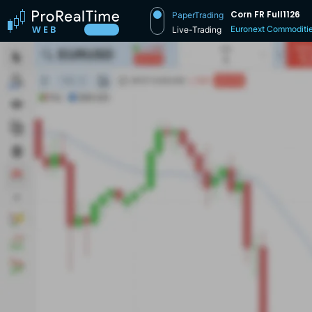
Corn FR Full1126
PaperTrading
Euronext Commoditi
Live-Trading