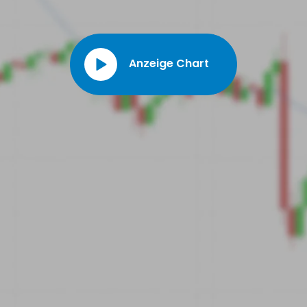
Euronext garantiert werden, ihn zu einem bevorzugten
Finanzhandelsprodukt. Im Übrigen trägt er zur Diversifizierung
des Angebots von Euronext Paris bei und festigt den Status
dieses Marktplatzes als europäischer Marktführer für
Anzeige Chart
Agrarderivate. Zusammengefasst ist der Kontrakt des Corn
Futures France ein zentrales Instrument für die
Marktteilnehmer der französischen Maisbranche. Er ermöglicht
es ihnen, ihre Preise zu sichern und sich auf die zukünftige
Entwicklung der Maispreise zu positionieren, wodurch die
allgemeine Markteffizienz gefördert wird.