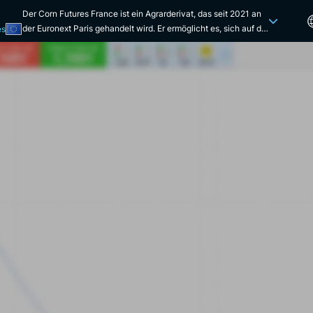
Der Corn Futures France ist ein Agrarderivat, das seit 2021 an
der Euronext Paris gehandelt wird. Er ermöglicht es, sich auf die
es
künftige Preisentwicklung von Mais in Frankreich zu
positionieren. Sein zugrunde liegendes Produkt ist eine
Standardqualität von Mais französischer Herkunft "Rendu
Bordeaux". Seine Preise spiegeln somit die Kurse des
physischen Marktes für französischen Gelbmais wider. Der
Corn Futures Kontrakt, der in Euro pro Tonne ausgedrückt wird,
weist vierteljährliche Fälligkeiten im März, Juni, September
und Dezember eines jeden Jahres auf. Seine Größe beträgt 50
Tonnen pro Kontrakt. Der Handel erfolgt elektronisch während
der Börsenzeiten von Euronext Paris zwischen 9.00 und 18.30
Uhr. Was die Abrechnung betrifft, so erfolgt diese hauptsächlich
in bar auf der Grundlage des Euronext-Mais-Referenzindex am
Fälligkeitstag. Der Corn Futures France bietet den Akteuren
des französischen Maissektors mehrere Vorteile. Er ermöglicht
es, Absicherungsstrategien zu entwickeln, um die Kauf- oder
Verkaufspreise für Mais zu sichern, aber auch, sich als Anleger
auf die künftige Entwicklung der Maiskurse zu positionieren,
der ein strategischer Rohstoff für die Ernährung ist. Darüber
hinaus machen seine Liquidität und Transparenz, die von