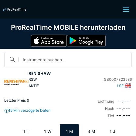
ProRealTime MOBILE herunterladen
Instrumente suchen...
RENISHAW
RSW
GB0007323586
AKTIE
LSE
--,---
Letzter Preis (
)
Eröffnung
--,---
Hoch
15 Min verzögerte Daten
--,---
Tief
1 T
1 W
1 M
3 M
1 J