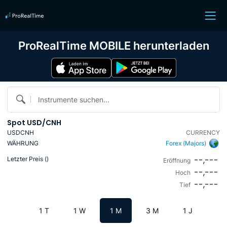
ProRealTime MOBILE herunterladen
Instrumente suchen...
Spot USD/CNH
USDCNH
CURRENCY
WÄHRUNG
Forex (Majors)
--,---
Letzter Preis (
)
Eröffnung
--,---
Hoch
--,---
Tief
1 T
1 W
1 M
3 M
1 J