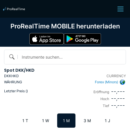
ProRealTime MOBILE herunterladen
Instrumente suchen...
Spot DKK/HKD
DKKHKD
CURRENCY
WÄHRUNG
Forex (Minors)
--,---
Letzter Preis (
)
Eröffnung
--,---
Hoch
--,---
Tief
1 T
1 W
1 M
3 M
1 J