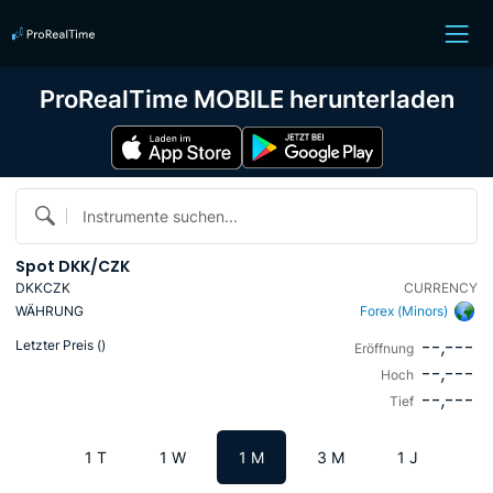
ProRealTime MOBILE herunterladen
Instrumente suchen...
Spot DKK/CZK
DKKCZK
CURRENCY
WÄHRUNG
Forex (Minors)
--,---
Letzter Preis (
)
Eröffnung
--,---
Hoch
--,---
Tief
1 T
1 W
1 M
3 M
1 J