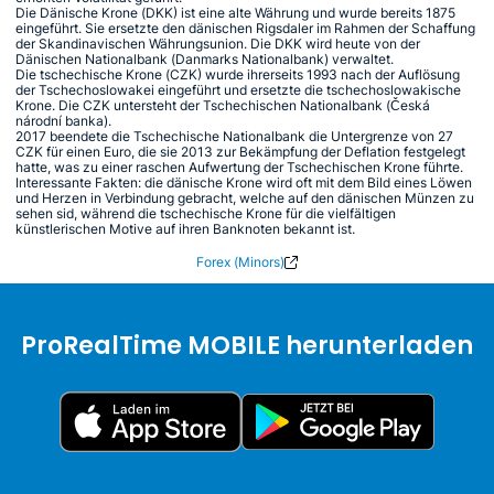
Die Dänische Krone (DKK) ist eine alte Währung und wurde bereits 1875
eingeführt. Sie ersetzte den dänischen Rigsdaler im Rahmen der Schaffung
der Skandinavischen Währungsunion. Die DKK wird heute von der
Dänischen Nationalbank (Danmarks Nationalbank) verwaltet.
Die tschechische Krone (CZK) wurde ihrerseits 1993 nach der Auflösung
der Tschechoslowakei eingeführt und ersetzte die tschechoslowakische
Krone. Die CZK untersteht der Tschechischen Nationalbank (Česká
národní banka).
2017 beendete die Tschechische Nationalbank die Untergrenze von 27
CZK für einen Euro, die sie 2013 zur Bekämpfung der Deflation festgelegt
hatte, was zu einer raschen Aufwertung der Tschechischen Krone führte.
Interessante Fakten: die dänische Krone wird oft mit dem Bild eines Löwen
und Herzen in Verbindung gebracht, welche auf den dänischen Münzen zu
sehen sid, während die tschechische Krone für die vielfältigen
künstlerischen Motive auf ihren Banknoten bekannt ist.
Forex (Minors)
ProRealTime MOBILE herunterladen