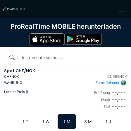
ProRealTime MOBILE herunterladen
Instrumente suchen...
Spot CHF/NOK
CHFNOK
CURRENCY
WÄHRUNG
Forex (Minors)
--,---
Letzter Preis (
)
Eröffnung
--,---
Hoch
--,---
Tief
1 T
1 W
1 M
3 M
1 J