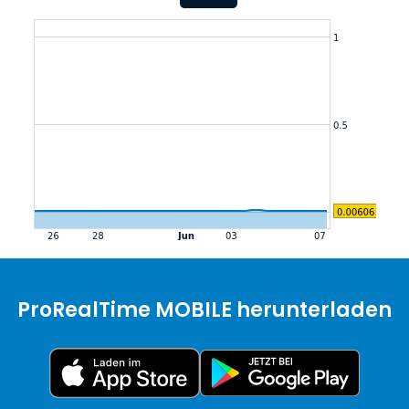
ProRealTime MOBILE herunterladen