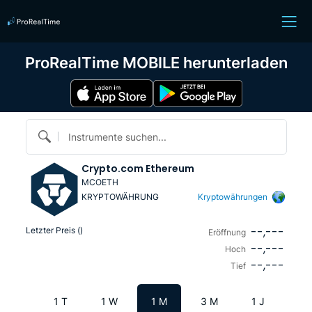
ProRealTime MOBILE herunterladen
Instrumente suchen...
Crypto.com Ethereum
MCOETH
KRYPTOWÄHRUNG
Kryptowährungen
--,---
Letzter Preis (
)
Eröffnung
--,---
Hoch
--,---
Tief
1 T
1 W
1 M
3 M
1 J