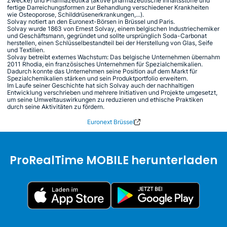
Zwecke) und Pharmazeutika (aktive pharmazeutische Inhaltsstoffe und
fertige Darreichungsformen zur Behandlung verschiedener Krankheiten
wie Osteoporose, Schilddrüsenerkrankungen,...).
Solvay notiert an den Euronext-Börsen in Brüssel und Paris.
Solvay wurde 1863 von Ernest Solvay, einem belgischen Industriechemiker
und Geschäftsmann, gegründet und sollte ursprünglich Soda-Carbonat
herstellen, einen Schlüsselbestandteil bei der Herstellung von Glas, Seife
und Textilien.
Solvay betreibt externes Wachstum: Das belgische Unternehmen übernahm
2011 Rhodia, ein französisches Unternehmen für Spezialchemikalien.
Dadurch konnte das Unternehmen seine Position auf dem Markt für
Spezialchemikalien stärken und sein Produktportfolio erweitern.
Im Laufe seiner Geschichte hat sich Solvay auch der nachhaltigen
Entwicklung verschrieben und mehrere Initiativen und Projekte umgesetzt,
um seine Umweltauswirkungen zu reduzieren und ethische Praktiken
durch seine Aktivitäten zu fördern.
Euronext Brüssel
ProRealTime MOBILE herunterladen