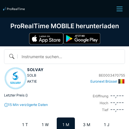
ProRealTime MOBILE herunterladen
Instrumente suchen...
SOLVAY
SOLB
BE0003470755
AKTIE
Euronext Brüssel
--,---
Letzter Preis (
)
Eröffnung
--,---
Hoch
15 Min verzögerte Daten
--,---
Tief
1 T
1 W
1 M
3 M
1 J