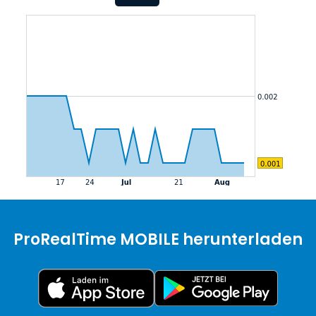
ProRealTime MOBILE herunterladen