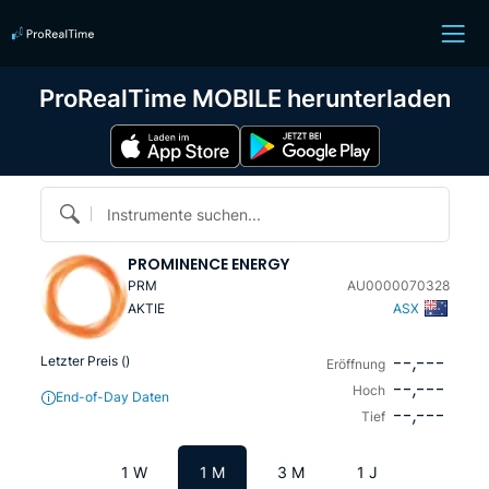
ProRealTime MOBILE herunterladen
Instrumente suchen...
PROMINENCE ENERGY
PRM
AU0000070328
AKTIE
ASX
--,---
Letzter Preis (
)
Eröffnung
--,---
Hoch
End-of-Day Daten
--,---
Tief
1 W
1 M
3 M
1 J