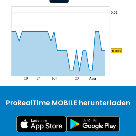
ProRealTime MOBILE herunterladen