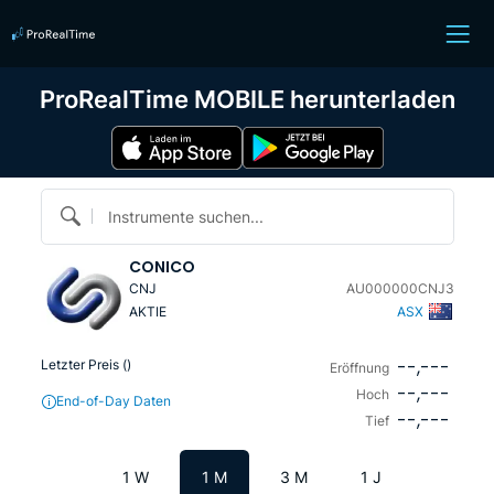
ProRealTime MOBILE herunterladen
Instrumente suchen...
CONICO
CNJ
AU000000CNJ3
AKTIE
ASX
--,---
Letzter Preis (
)
Eröffnung
--,---
Hoch
End-of-Day Daten
--,---
Tief
1 W
1 M
3 M
1 J