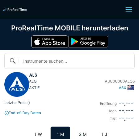
ProRealTime MOBILE herunterladen
Instrumente suchen...
ALS
ALQ
AU000000ALQ6
AKTIE
ASX
--,---
Letzter Preis (
)
Eröffnung
--,---
Hoch
End-of-Day Daten
--,---
Tief
1 W
1 M
3 M
1 J