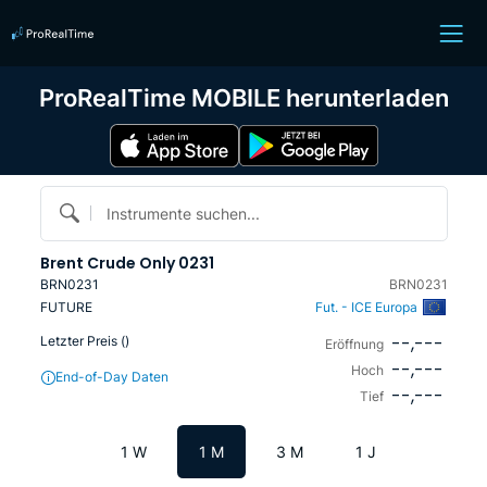
ProRealTime MOBILE herunterladen
Instrumente suchen...
Brent Crude Only 0231
BRN0231
BRN0231
FUTURE
Fut. - ICE Europa
--,---
Letzter Preis (
)
Eröffnung
--,---
Hoch
End-of-Day Daten
--,---
Tief
1 W
1 M
3 M
1 J