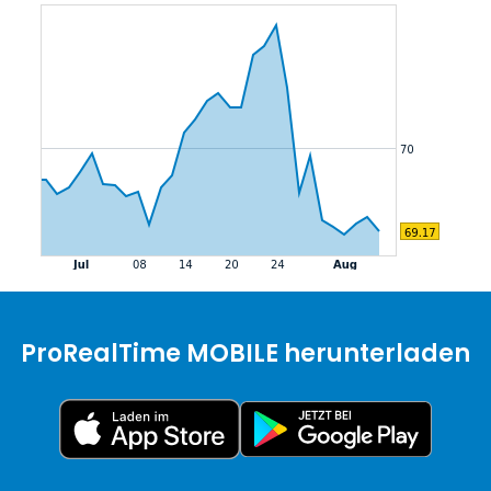
ProRealTime MOBILE herunterladen