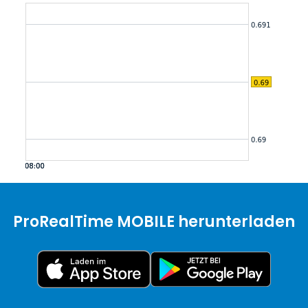
ProRealTime MOBILE herunterladen