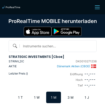
ProRealTime MOBILE herunterladen
Instrumente suchen...
STRATEGIC INVESTMENTS [Cboe]
STRINV_DC
DK0010271238
AKTIE
Dänemark Aktien (CBOE)
--,---
Letzter Preis (
)
Eröffnung
--,---
Hoch
--,---
Tief
1 T
1 W
1 M
3 M
1 J