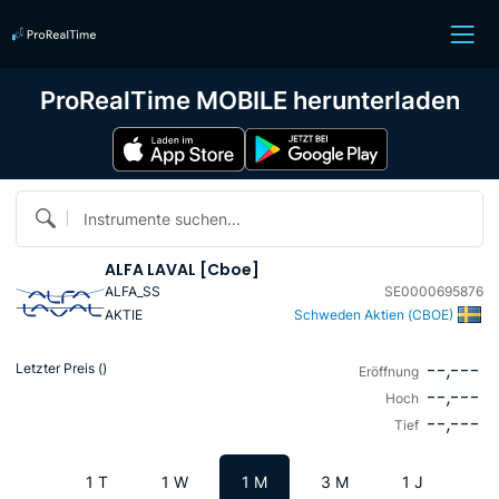
ProRealTime MOBILE herunterladen
Instrumente suchen...
ALFA LAVAL [Cboe]
ALFA_SS
SE0000695876
AKTIE
Schweden Aktien (CBOE)
--,---
Letzter Preis (
)
Eröffnung
--,---
Hoch
--,---
Tief
1 T
1 W
1 M
3 M
1 J