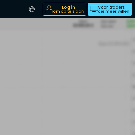
Log in
Voor traders
om op te slaan
die meer willen