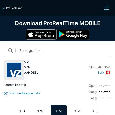
Download ProRealTime MOBILE
Zoek grafiek...
VZ
VZN
CH0528751586
AANDEEL
SWX
--,---
Laatste koers (
)
Open
--,---
Hoog
15 min vertraagde data
--,---
Laag
1 D
1 W
1 M
3 M
1 J