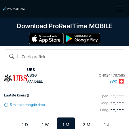
Download ProRealTime MOBILE
Zoek grafiek...
UBS
UBSG
CH0244767585
AANDEEL
SWX
--,---
Laatste koers (
)
Open
--,---
Hoog
15 min vertraagde data
--,---
Laag
1 D
1 W
1 M
3 M
1 J